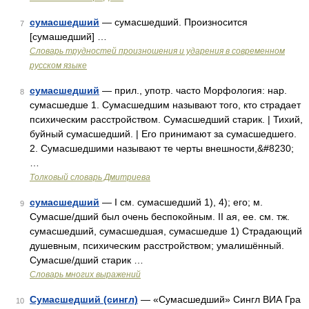
сумасшедший
— сумасшедший. Произносится
7
[сумашедший] …
Словарь трудностей произношения и ударения в современном
русском языке
сумасшедший
— прил., употр. часто Морфология: нар.
8
сумасшедше 1. Сумасшедшим называют того, кто страдает
психическим расстройством. Сумасшедший старик. | Тихий,
буйный сумасшедший. | Его принимают за сумасшедшего.
2. Сумасшедшими называют те черты внешности,&#8230;
…
Толковый словарь Дмитриева
сумасшедший
— I см. сумасшедший 1), 4); его; м.
9
Сумасше/дший был очень беспокойным. II ая, ее. см. тж.
сумасшедший, сумасшедшая, сумасшедше 1) Страдающий
душевным, психическим расстройством; умалишённый.
Сумасше/дший старик …
Словарь многих выражений
Сумасшедший (сингл)
— «Сумасшедший» Сингл ВИА Гра
10