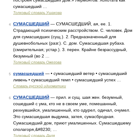
построен сумасшедших дом.» Лермонтов. Хохотать как
сумасшедший …
Толковый словарь Ушакова
СУМАСШЕДШИЙ
— СУМАСШЕДШИЙ, ая, ее. 1.
4
Страдающий психическим расстройством. С. человек. Дом
для сумасшедших (сущ.). 2. Предназначенный для
душевнобольных (разг.). С. дом. Сумасшедшая рубаха.
(смирительная; устар.). 3. перен. Крайне безрассудный,
безумный (во 2 …
Толковый словарь Ожегова
сумасшедший
— • сумасшедший ветер • сумасшедший
5
ливень • сумасшедший темп • сумасшедший успех …
Словарь русской идиоматики
СУМАСШЕДШИЙ
— прил. и сущ. шая жен. безумный,
6
сошедший с ума, кто не в своем уме, помешанный,
рехнувшийся, умалишенный, кто одурел, одичал, очумел.
Это сумасшедшая выдумка, затея, сумасбродная.
Сумасшедший дом, приют умалишенных. Сумасшедшему
сполагоря,&#8230; …
Толковый словарь Даля