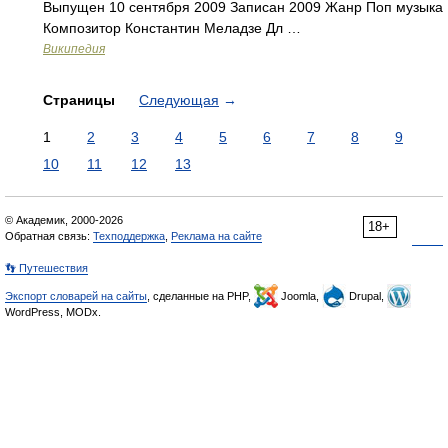
Выпущен 10 сентября 2009 Записан 2009 Жанр Поп музыка
Композитор Константин Меладзе Дл …
Википедия
Страницы
Следующая
→
1
2
3
4
5
6
7
8
9
10
11
12
13
© Академик, 2000-2026
18+
Обратная связь:
Техподдержка
,
Реклама на сайте
👣 Путешествия
Экспорт словарей на сайты
, сделанные на PHP,
Joomla,
Drupal,
WordPress, MODx.