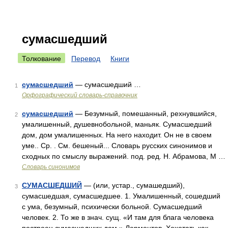
сумасшедший
Толкование
Перевод
Книги
сумасшедший
— сумасшедший …
1
Орфографический словарь-справочник
сумасшедший
— Безумный, помешанный, рехнувшийся,
2
умалишенный, душевнобольной, маньяк. Сумасшедший
дом, дом умалишенных. На него находит. Он не в своем
уме.. Ср. . См. бешеный... Словарь русских синонимов и
сходных по смыслу выражений. под. ред. Н. Абрамова, М …
Словарь синонимов
СУМАСШЕДШИЙ
— (или, устар., сумашедший),
3
сумасшедшая, сумасшедшее. 1. Умалишенный, сошедший
с ума, безумный, психически больной. Сумасшедший
человек. 2. То же в знач. сущ. «И там для блага человека